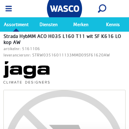
Wasco App
Bekijk
Ga naar de Wasco app
Assortiment
Diensten
Merken
Kennis
Strada HybMM ACO H035 L160 T11 wit SF K616 LO
kop AW
artikelnr: 5161106
leveranciersnr: STRW03516011133MMD09SF61620AW