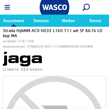
Wasco App
Bekijk
Ga naar de Wasco app
Assortiment
Diensten
Merken
Kennis
Strada HybMM ACO H035 L160 T11 wit SF K616 LO
kop MA
artikelnr: 5161108
leveranciersnr: STRW03516011133MMD09SF61620MA