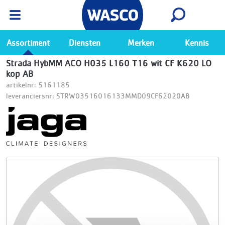
Wasco App
Bekijk
Ga naar de Wasco app
Assortiment
Diensten
Merken
Kennis
Strada HybMM ACO H035 L160 T16 wit CF K620 LO
kop AB
artikelnr: 5161185
leveranciersnr: STRW03516016133MMD09CF62020AB