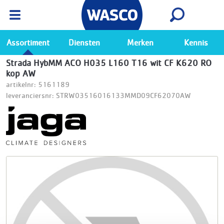
Wasco App
Bekijk
Ga naar de Wasco app
Assortiment
Diensten
Merken
Kennis
Strada HybMM ACO H035 L160 T16 wit CF K620 RO
kop AW
artikelnr: 5161189
leveranciersnr: STRW03516016133MMD09CF62070AW