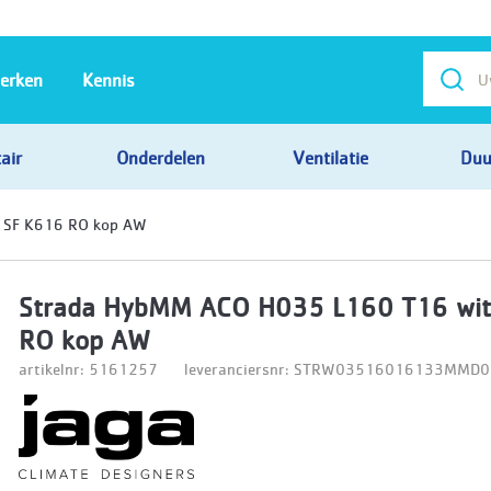
erken
Kennis
air
Onderdelen
Ventilatie
Duu
 SF K616 RO kop AW
Strada HybMM ACO H035 L160 T16 wit
RO kop AW
artikelnr: 5161257
leveranciersnr: STRW03516016133MMD