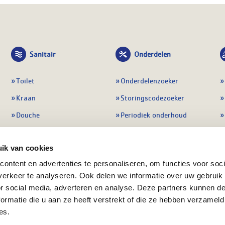
Sanitair
Onderdelen
Toilet
Onderdelenzoeker
Kraan
Storingscodezoeker
Douche
Periodiek onderhoud
Wastafel
Pompen
ik van cookies
Badmeubel
Regelapparatuur
ontent en advertenties te personaliseren, om functies voor soci
Afvoeren
Preventie & detectie
erkeer te analyseren. Ook delen we informatie over uw gebruik
Alle sanitair
Alle onderdelen
or social media, adverteren en analyse. Deze partners kunnen 
ormatie die u aan ze heeft verstrekt of die ze hebben verzameld
es.