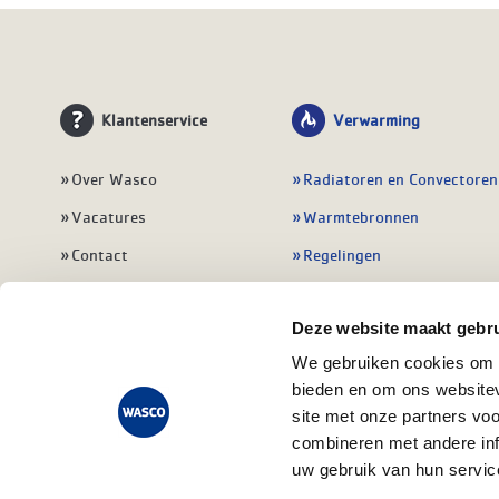
Klantenservice
Verwarming
Over Wasco
Radiatoren en Convectoren
Vacatures
Warmtebronnen
Contact
Regelingen
Wasco Nieuwsbrief
Vloerverwarming
Deze website maakt gebru
Vestigingen
Leidingwerk
We gebruiken cookies om c
Klant worden
Warmwatertoestellen
bieden en om ons websitev
Veelgestelde vragen
Alle verwarming
site met onze partners vo
combineren met andere inf
uw gebruik van hun servic