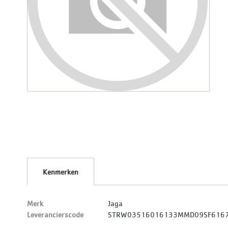
Kenmerken
Merk
Jaga
Leverancierscode
STRW03516016133MMD09SF616