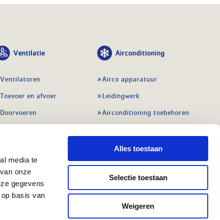
Ventilatie
Airconditioning
Ventilatoren
Airco apparatuur
Toevoer en afvoer
Leidingwerk
Doorvoeren
Airconditioning toebehoren
Balansventilatie WTW
Gereedschap en
meetapparatuur
Service & onderhoud
Alles toestaan
Service en onderhoud
al media te
Regelingen
 van onze
Regelapparatuur
Selectie toestaan
Alle ventilatie
deze gegevens
Alle koeling
 op basis van
Weigeren