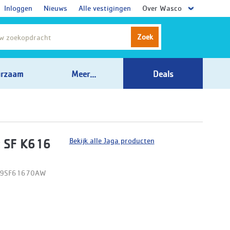
Inloggen
Nieuws
Alle vestigingen
Over Wasco
Zoek
rzaam
Meer...
Deals
Bekijk alle Jaga producten
 SF K616
09SF61670AW