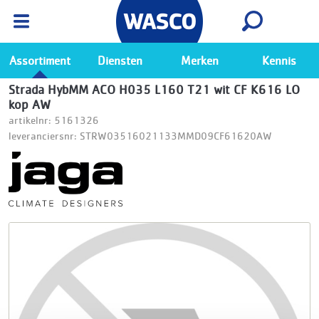
Wasco App
Bekijk
Ga naar de Wasco app
Assortiment
Diensten
Merken
Kennis
Strada HybMM ACO H035 L160 T21 wit CF K616 LO
kop AW
artikelnr: 5161326
leveranciersnr: STRW03516021133MMD09CF61620AW