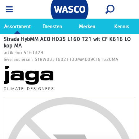
Wasco App
Bekijk
Ga naar de Wasco app
Assortiment
Diensten
Merken
Kennis
Strada HybMM ACO H035 L160 T21 wit CF K616 LO
kop MA
artikelnr: 5161329
leveranciersnr: STRW03516021133MMD09CF61620MA