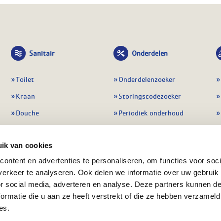
Sanitair
Onderdelen
Toilet
Onderdelenzoeker
Kraan
Storingscodezoeker
Douche
Periodiek onderhoud
Wastafel
Pompen
ik van cookies
Badmeubel
Regelapparatuur
ontent en advertenties te personaliseren, om functies voor soci
Afvoeren
Preventie & detectie
erkeer te analyseren. Ook delen we informatie over uw gebruik
Alle sanitair
Alle onderdelen
or social media, adverteren en analyse. Deze partners kunnen 
ormatie die u aan ze heeft verstrekt of die ze hebben verzameld
es.