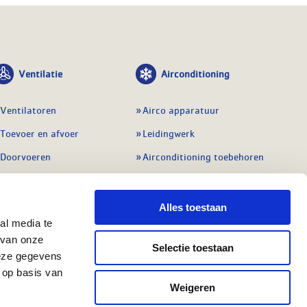
Ventilatie
Airconditioning
Ventilatoren
Airco apparatuur
Toevoer en afvoer
Leidingwerk
Doorvoeren
Airconditioning toebehoren
Balansventilatie WTW
Gereedschap en
meetapparatuur
Service & onderhoud
Alles toestaan
Service en onderhoud
al media te
Regelingen
 van onze
Regelapparatuur
Selectie toestaan
Alle ventilatie
deze gegevens
Alle koeling
 op basis van
Weigeren