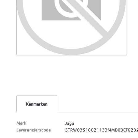
Kenmerken
Merk
Jaga
Leverancierscode
STRW03516021133MMD09CF620