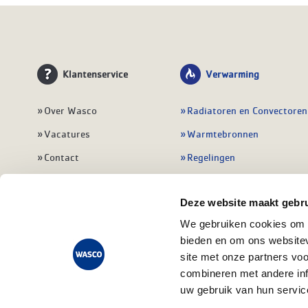
Klantenservice
Verwarming
Over Wasco
Radiatoren en Convectoren
Vacatures
Warmtebronnen
Contact
Regelingen
Wasco Nieuwsbrief
Vloerverwarming
Deze website maakt gebru
Vestigingen
Leidingwerk
We gebruiken cookies om c
Klant worden
Warmwatertoestellen
bieden en om ons websitev
Veelgestelde vragen
Alle verwarming
site met onze partners vo
combineren met andere inf
uw gebruik van hun servic