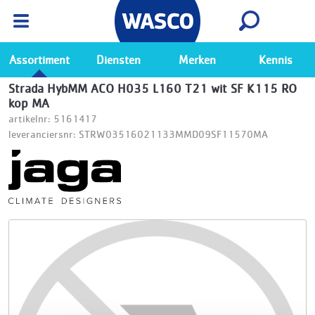
Wasco App
Bekijk
Ga naar de Wasco app
Assortiment
Diensten
Merken
Kennis
Strada HybMM ACO H035 L160 T21 wit SF K115 RO
kop MA
artikelnr: 5161417
leveranciersnr: STRW03516021133MMD09SF11570MA