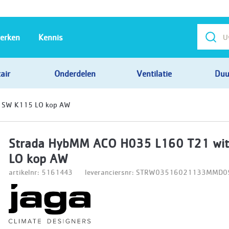
erken
Kennis
air
Onderdelen
Ventilatie
Duu
 SW K115 LO kop AW
Strada HybMM ACO H035 L160 T21 wi
LO kop AW
artikelnr: 5161443
leveranciersnr: STRW03516021133MM