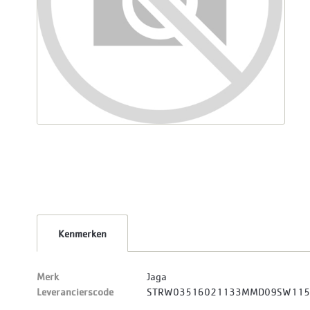
Kenmerken
Merk
Jaga
Leverancierscode
STRW03516021133MMD09SW11