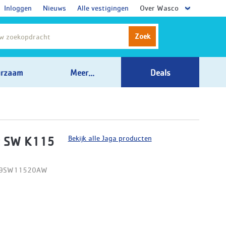
Inloggen
Nieuws
Alle vestigingen
Over Wasco
Zoek
rzaam
Meer...
Deals
Bekijk alle Jaga producten
t SW K115
D09SW11520AW