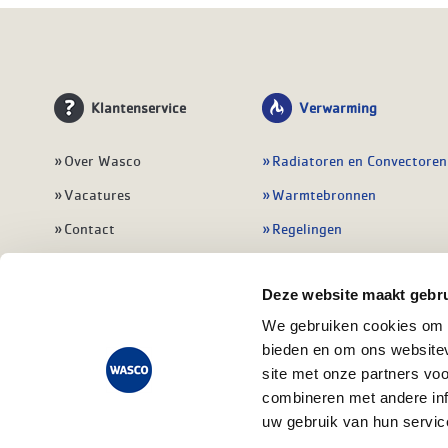
Klantenservice
Verwarming
Over Wasco
Radiatoren en Convectoren
Vacatures
Warmtebronnen
Contact
Regelingen
Wasco Nieuwsbrief
Vloerverwarming
Deze website maakt gebru
Vestigingen
Leidingwerk
We gebruiken cookies om c
Klant worden
Warmwatertoestellen
bieden en om ons websitev
Veelgestelde vragen
Alle verwarming
site met onze partners vo
combineren met andere inf
uw gebruik van hun servic