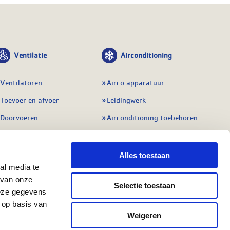
Ventilatie
Airconditioning
Ventilatoren
Airco apparatuur
Toevoer en afvoer
Leidingwerk
Doorvoeren
Airconditioning toebehoren
Balansventilatie WTW
Gereedschap en
meetapparatuur
Service & onderhoud
Alles toestaan
Service en onderhoud
al media te
Regelingen
 van onze
Regelapparatuur
Selectie toestaan
Alle ventilatie
deze gegevens
Alle koeling
 op basis van
Weigeren