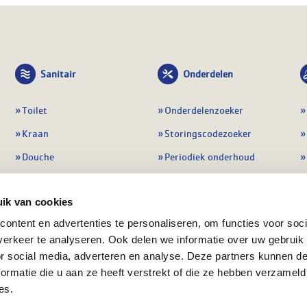
Sanitair
Onderdelen
Toilet
Onderdelenzoeker
Kraan
Storingscodezoeker
Douche
Periodiek onderhoud
Wastafel
Pompen
ik van cookies
Badmeubel
Regelapparatuur
ontent en advertenties te personaliseren, om functies voor soci
Afvoeren
Preventie & detectie
erkeer te analyseren. Ook delen we informatie over uw gebruik
Alle sanitair
Alle onderdelen
or social media, adverteren en analyse. Deze partners kunnen 
ormatie die u aan ze heeft verstrekt of die ze hebben verzameld
es.