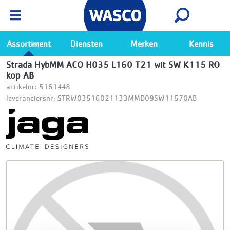
Wasco App
Bekijk
Ga naar de Wasco app
Assortiment
Diensten
Merken
Kennis
Strada HybMM ACO H035 L160 T21 wit SW K115 RO
kop AB
artikelnr: 5161448
leveranciersnr: STRW03516021133MMD09SW11570AB