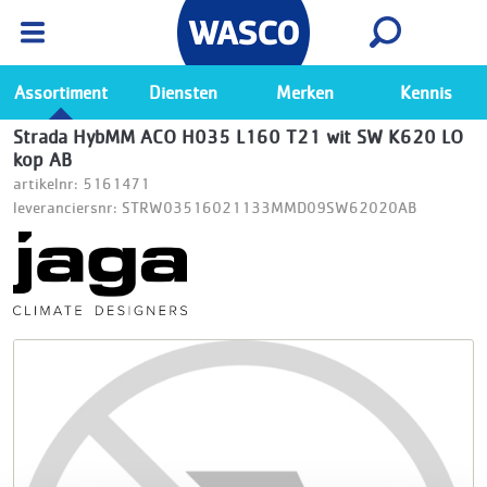
Wasco App
Bekijk
Ga naar de Wasco app
Assortiment
Diensten
Merken
Kennis
Strada HybMM ACO H035 L160 T21 wit SW K620 LO
kop AB
artikelnr: 5161471
leveranciersnr: STRW03516021133MMD09SW62020AB