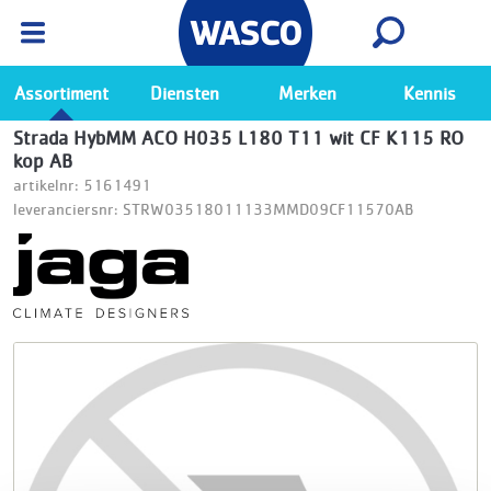
Wasco App
Bekijk
Ga naar de Wasco app
Assortiment
Diensten
Merken
Kennis
Strada HybMM ACO H035 L180 T11 wit CF K115 RO
kop AB
artikelnr: 5161491
leveranciersnr: STRW03518011133MMD09CF11570AB