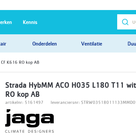
erken
Kennis
air
Onderdelen
Ventilatie
Duu
 CF K616 RO kop AB
Strada HybMM ACO H035 L180 T11 wit
RO kop AB
artikelnr: 5161497
leveranciersnr: STRW03518011133MMD