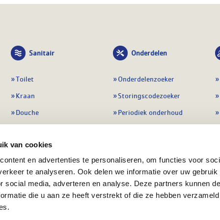
Sanitair
Onderdelen
Toilet
Onderdelenzoeker
Kraan
Storingscodezoeker
Douche
Periodiek onderhoud
Wastafel
Pompen
ik van cookies
Badmeubel
Regelapparatuur
ontent en advertenties te personaliseren, om functies voor soci
Afvoeren
Preventie & detectie
erkeer te analyseren. Ook delen we informatie over uw gebruik
Alle sanitair
Alle onderdelen
or social media, adverteren en analyse. Deze partners kunnen 
ormatie die u aan ze heeft verstrekt of die ze hebben verzameld
es.