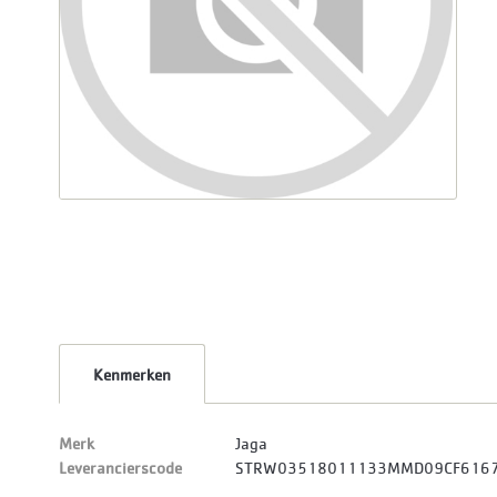
Kenmerken
Merk
Jaga
Leverancierscode
STRW03518011133MMD09CF616