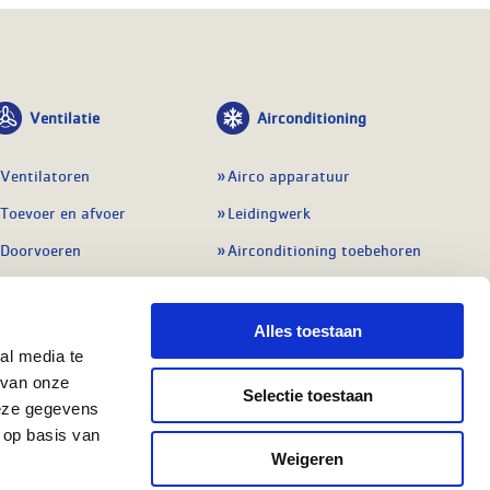
Ventilatie
Airconditioning
Ventilatoren
Airco apparatuur
Toevoer en afvoer
Leidingwerk
Doorvoeren
Airconditioning toebehoren
Balansventilatie WTW
Gereedschap en
meetapparatuur
Service & onderhoud
Alles toestaan
Service en onderhoud
al media te
Regelingen
 van onze
Regelapparatuur
Selectie toestaan
Alle ventilatie
deze gegevens
Alle koeling
 op basis van
Weigeren