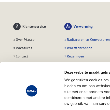
Klantenservice
Verwarming
Over Wasco
Radiatoren en Convectoren
Vacatures
Warmtebronnen
Contact
Regelingen
Wasco Nieuwsbrief
Vloerverwarming
Deze website maakt gebru
Vestigingen
Leidingwerk
We gebruiken cookies om c
Klant worden
Warmwatertoestellen
bieden en om ons websitev
Veelgestelde vragen
Alle verwarming
site met onze partners vo
combineren met andere inf
uw gebruik van hun servic