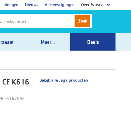
Inloggen
Nieuws
Alle vestigingen
Over Wasco
Zoek
rzaam
Meer...
Deals
Bekijk alle Jaga producten
 CF K616
09CF61670AB