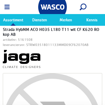
Wasco App
Bekijk
Ga naar de Wasco app
Assortiment
Diensten
Merken
Kennis
Strada HybMM ACO H035 L180 T11 wit CF K620 RO
kop AB
artikelnr: 5161508
leveranciersnr: STRW03518011133MMD09CF62070AB