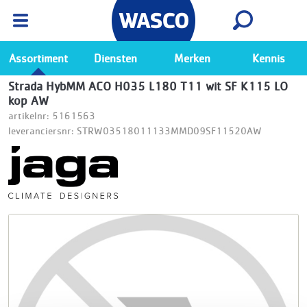
Wasco App
Bekijk
Ga naar de Wasco app
Assortiment
Diensten
Merken
Kennis
Strada HybMM ACO H035 L180 T11 wit SF K115 LO
kop AW
artikelnr: 5161563
leveranciersnr: STRW03518011133MMD09SF11520AW