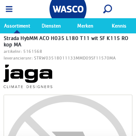
Wasco App
Bekijk
Ga naar de Wasco app
Assortiment
Diensten
Merken
Kennis
Strada HybMM ACO H035 L180 T11 wit SF K115 RO
kop MA
artikelnr: 5161568
leveranciersnr: STRW03518011133MMD09SF11570MA