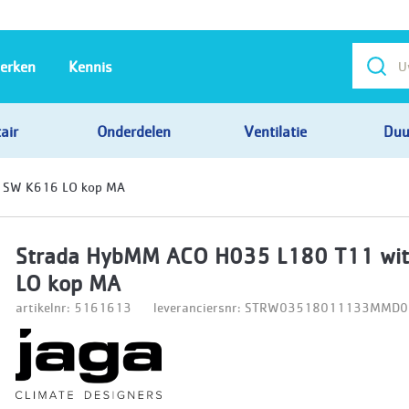
erken
Kennis
air
Onderdelen
Ventilatie
Duu
 SW K616 LO kop MA
Strada HybMM ACO H035 L180 T11 wi
LO kop MA
artikelnr: 5161613
leveranciersnr: STRW03518011133MM