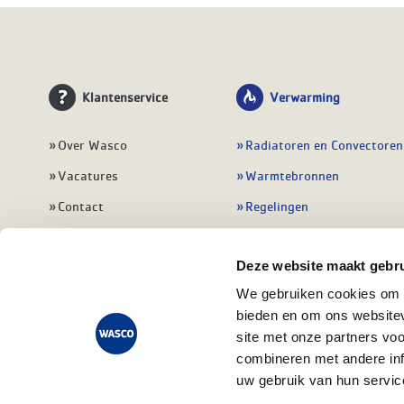
Klantenservice
Verwarming
Over Wasco
Radiatoren en Convectoren
Vacatures
Warmtebronnen
Contact
Regelingen
Wasco Nieuwsbrief
Vloerverwarming
Deze website maakt gebru
Vestigingen
Leidingwerk
We gebruiken cookies om c
Klant worden
Warmwatertoestellen
bieden en om ons websitev
Veelgestelde vragen
Alle verwarming
site met onze partners vo
combineren met andere inf
uw gebruik van hun servic