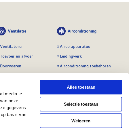
Ventilatie
Airconditioning
Ventilatoren
Airco apparatuur
Toevoer en afvoer
Leidingwerk
Doorvoeren
Airconditioning toebehoren
Balansventilatie WTW
Gereedschap en
meetapparatuur
Service & onderhoud
Alles toestaan
Service en onderhoud
al media te
Regelingen
 van onze
Regelapparatuur
Selectie toestaan
Alle ventilatie
deze gegevens
Alle koeling
 op basis van
Weigeren