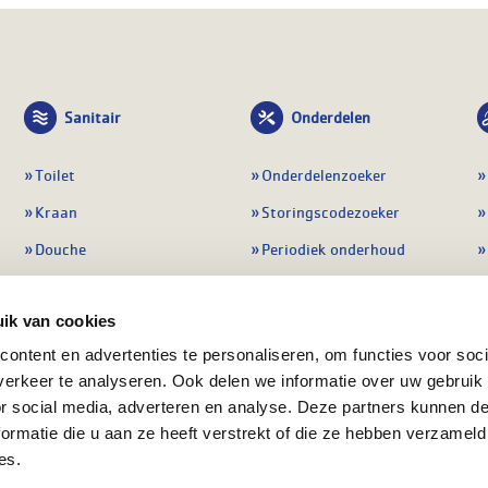
Sanitair
Onderdelen
Toilet
Onderdelenzoeker
Kraan
Storingscodezoeker
Douche
Periodiek onderhoud
Wastafel
Pompen
ik van cookies
Badmeubel
Regelapparatuur
ontent en advertenties te personaliseren, om functies voor soci
Afvoeren
Preventie & detectie
erkeer te analyseren. Ook delen we informatie over uw gebruik
Alle sanitair
Alle onderdelen
or social media, adverteren en analyse. Deze partners kunnen 
ormatie die u aan ze heeft verstrekt of die ze hebben verzameld
es.