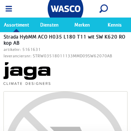
Wasco App
Bekijk
Ga naar de Wasco app
Assortiment
Diensten
Merken
Kennis
Strada HybMM ACO H035 L180 T11 wit SW K620 RO
kop AB
artikelnr: 5161631
leveranciersnr: STRW03518011133MMD09SW62070AB