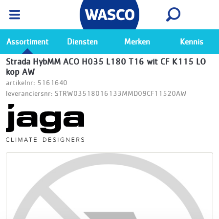
Wasco App
Bekijk
Ga naar de Wasco app
Assortiment
Diensten
Merken
Kennis
Strada HybMM ACO H035 L180 T16 wit CF K115 LO
kop AW
artikelnr: 5161640
leveranciersnr: STRW03518016133MMD09CF11520AW