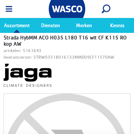
Wasco App
Bekijk
Ga naar de Wasco app
Assortiment
Diensten
Merken
Kennis
Strada HybMM ACO H035 L180 T16 wit CF K115 RO
kop AW
artikelnr: 5161643
leveranciersnr: STRW03518016133MMD09CF11570AW