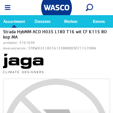
Wasco App
Bekijk
Ga naar de Wasco app
Assortiment
Diensten
Merken
Kennis
Strada HybMM ACO H035 L180 T16 wit CF K115 RO
kop MA
artikelnr: 5161644
leveranciersnr: STRW03518016133MMD09CF11570MA