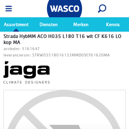
Wasco App
Bekijk
Ga naar de Wasco app
Assortiment
Diensten
Merken
Kennis
Strada HybMM ACO H035 L180 T16 wit CF K616 LO
kop MA
artikelnr: 5161647
leveranciersnr: STRW03518016133MMD09CF61620MA