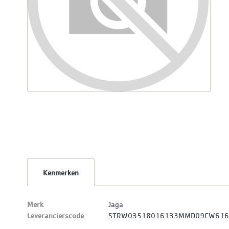
Kenmerken
Merk
Jaga
Leverancierscode
STRW03518016133MMD09CW61