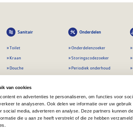
Sanitair
Onderdelen
Toilet
Onderdelenzoeker
Kraan
Storingscodezoeker
Douche
Periodiek onderhoud
Wastafel
Pompen
ik van cookies
Badmeubel
Regelapparatuur
ontent en advertenties te personaliseren, om functies voor soci
Afvoeren
Preventie & detectie
erkeer te analyseren. Ook delen we informatie over uw gebruik
Alle sanitair
Alle onderdelen
or social media, adverteren en analyse. Deze partners kunnen 
ormatie die u aan ze heeft verstrekt of die ze hebben verzameld
es.