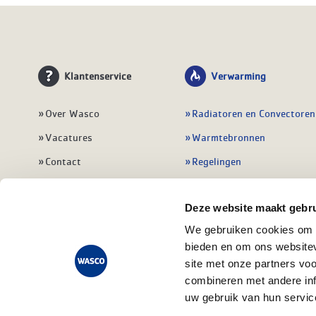
Klantenservice
Verwarming
Over Wasco
Radiatoren en Convectoren
Vacatures
Warmtebronnen
Contact
Regelingen
Wasco Nieuwsbrief
Vloerverwarming
Deze website maakt gebru
Vestigingen
Leidingwerk
We gebruiken cookies om c
Klant worden
Warmwatertoestellen
bieden en om ons websitev
Veelgestelde vragen
Alle verwarming
site met onze partners vo
combineren met andere inf
uw gebruik van hun servic