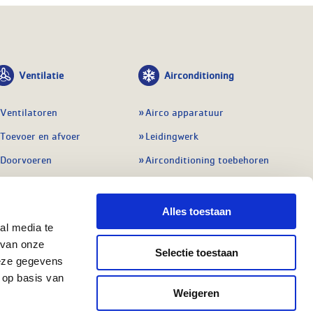
Ventilatie
Airconditioning
Ventilatoren
Airco apparatuur
Toevoer en afvoer
Leidingwerk
Doorvoeren
Airconditioning toebehoren
Balansventilatie WTW
Gereedschap en
meetapparatuur
Service & onderhoud
Alles toestaan
Service en onderhoud
al media te
Regelingen
 van onze
Regelapparatuur
Selectie toestaan
Alle ventilatie
deze gegevens
Alle koeling
 op basis van
Weigeren