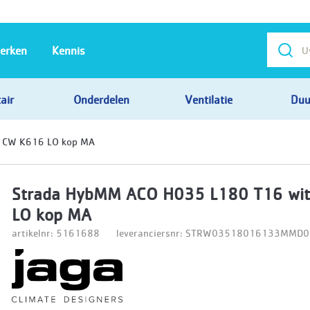
erken
Kennis
air
Onderdelen
Ventilatie
Duu
 CW K616 LO kop MA
Strada HybMM ACO H035 L180 T16 wi
LO kop MA
artikelnr: 5161688
leveranciersnr: STRW03518016133MM