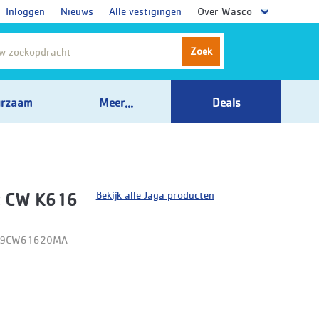
Inloggen
Nieuws
Alle vestigingen
Over Wasco
Zoek
rzaam
Meer...
Deals
Bekijk alle Jaga producten
t CW K616
D09CW61620MA