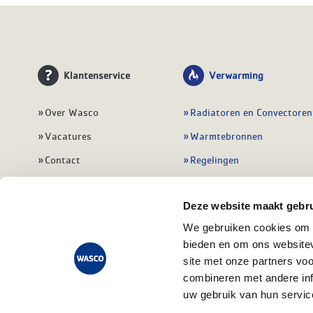
Klantenservice
Verwarming
Over Wasco
Radiatoren en Convectoren
Vacatures
Warmtebronnen
Contact
Regelingen
Wasco Nieuwsbrief
Vloerverwarming
Deze website maakt gebru
Vestigingen
Leidingwerk
We gebruiken cookies om c
Klant worden
Warmwatertoestellen
bieden en om ons websitev
Veelgestelde vragen
Alle verwarming
site met onze partners vo
combineren met andere inf
uw gebruik van hun servic