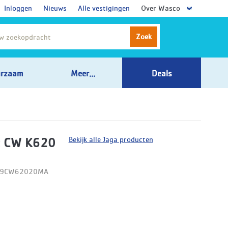
Inloggen
Nieuws
Alle vestigingen
Over Wasco
Zoek
rzaam
Meer...
Deals
Bekijk alle Jaga producten
t CW K620
D09CW62020MA