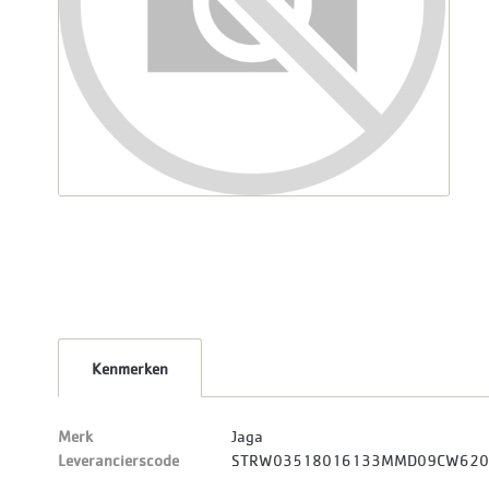
Kenmerken
Merk
Jaga
Leverancierscode
STRW03518016133MMD09CW62