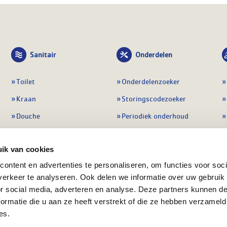
Sanitair
Onderdelen
Toilet
Onderdelenzoeker
Kraan
Storingscodezoeker
Douche
Periodiek onderhoud
Wastafel
Pompen
ik van cookies
Badmeubel
Regelapparatuur
ontent en advertenties te personaliseren, om functies voor soci
Afvoeren
Preventie & detectie
erkeer te analyseren. Ook delen we informatie over uw gebruik
Alle sanitair
Alle onderdelen
or social media, adverteren en analyse. Deze partners kunnen 
ormatie die u aan ze heeft verstrekt of die ze hebben verzameld
es.