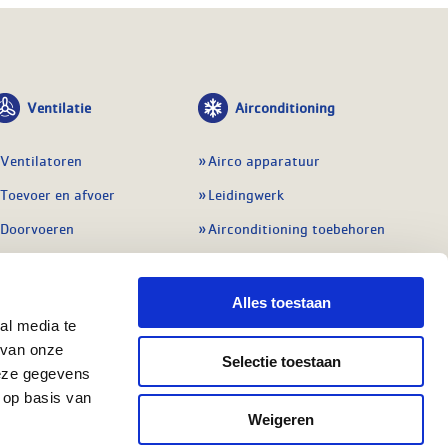
Ventilatie
Airconditioning
Ventilatoren
Airco apparatuur
Toevoer en afvoer
Leidingwerk
Doorvoeren
Airconditioning toebehoren
Balansventilatie WTW
Gereedschap en
meetapparatuur
Service & onderhoud
Alles toestaan
Service en onderhoud
al media te
Regelingen
 van onze
Regelapparatuur
Selectie toestaan
Alle ventilatie
deze gegevens
Alle koeling
 op basis van
Weigeren