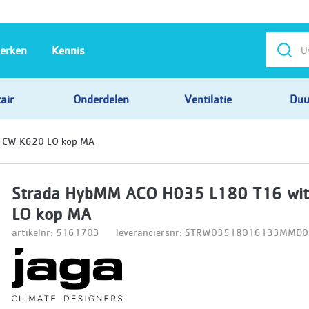
erken
Kennis
air
Onderdelen
Ventilatie
Duu
 CW K620 LO kop MA
Strada HybMM ACO H035 L180 T16 wi
LO kop MA
artikelnr: 5161703
leveranciersnr: STRW03518016133MM