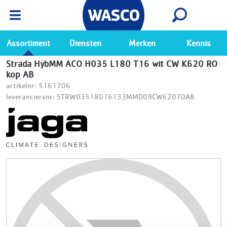
Wasco App
Bekijk
Ga naar de Wasco app
Assortiment
Diensten
Merken
Kennis
Strada HybMM ACO H035 L180 T16 wit CW K620 RO
kop AB
artikelnr: 5161706
leveranciersnr: STRW03518016133MMD09CW62070AB