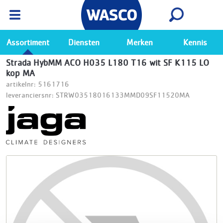
Wasco App
Bekijk
Ga naar de Wasco app
Assortiment
Diensten
Merken
Kennis
Strada HybMM ACO H035 L180 T16 wit SF K115 LO
kop MA
artikelnr: 5161716
leveranciersnr: STRW03518016133MMD09SF11520MA