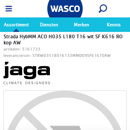
Wasco App
Bekijk
Ga naar de Wasco app
Assortiment
Diensten
Merken
Kennis
Strada HybMM ACO H035 L180 T16 wit SF K616 RO
kop AW
artikelnr: 5161733
leveranciersnr: STRW03518016133MMD09SF61670AW