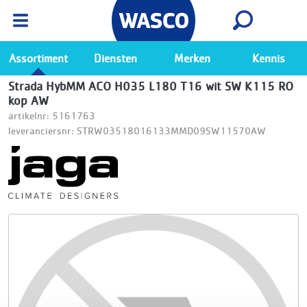
Wasco App
Bekijk
Ga naar de Wasco app
Assortiment
Diensten
Merken
Kennis
Strada HybMM ACO H035 L180 T16 wit SW K115 RO
kop AW
artikelnr: 5161763
leveranciersnr: STRW03518016133MMD09SW11570AW