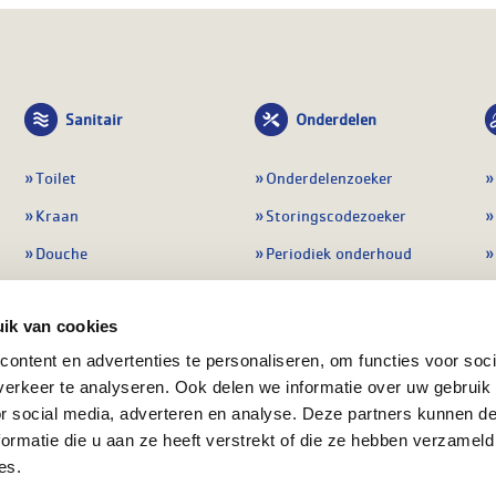
Sanitair
Onderdelen
Toilet
Onderdelenzoeker
Kraan
Storingscodezoeker
Douche
Periodiek onderhoud
Wastafel
Pompen
ik van cookies
Badmeubel
Regelapparatuur
ontent en advertenties te personaliseren, om functies voor soci
Afvoeren
Preventie & detectie
erkeer te analyseren. Ook delen we informatie over uw gebruik
Alle sanitair
Alle onderdelen
or social media, adverteren en analyse. Deze partners kunnen 
ormatie die u aan ze heeft verstrekt of die ze hebben verzameld
es.