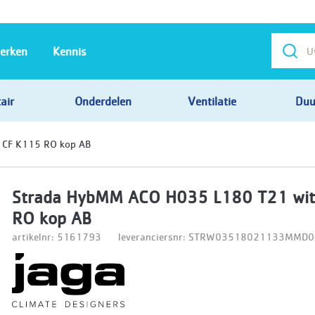
erken
Kennis
air
Onderdelen
Ventilatie
Duu
 CF K115 RO kop AB
Strada HybMM ACO H035 L180 T21 wit
RO kop AB
artikelnr: 5161793
leveranciersnr: STRW03518021133MMD