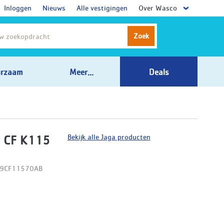
Inloggen
Nieuws
Alle vestigingen
Over Wasco
Zoek
rzaam
Meer...
Deals
Bekijk alle Jaga producten
 CF K115
09CF11570AB