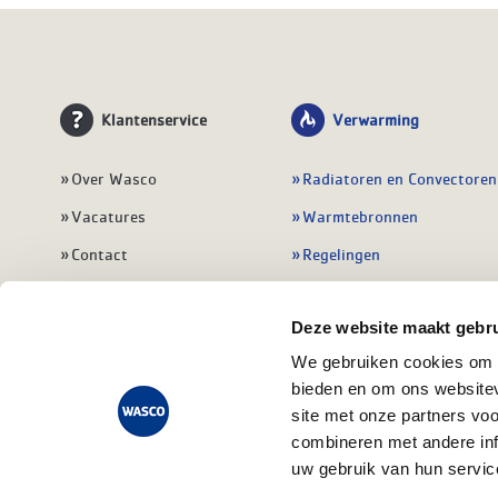
Klantenservice
Verwarming
Over Wasco
Radiatoren en Convectoren
Vacatures
Warmtebronnen
Contact
Regelingen
Wasco Nieuwsbrief
Vloerverwarming
Deze website maakt gebru
Vestigingen
Leidingwerk
We gebruiken cookies om c
Klant worden
Warmwatertoestellen
bieden en om ons websitev
Veelgestelde vragen
Alle verwarming
site met onze partners vo
combineren met andere inf
uw gebruik van hun servic