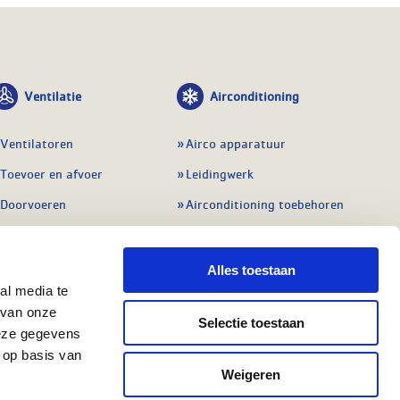
Ventilatie
Airconditioning
Ventilatoren
Airco apparatuur
Toevoer en afvoer
Leidingwerk
Doorvoeren
Airconditioning toebehoren
Balansventilatie WTW
Gereedschap en
meetapparatuur
Service & onderhoud
Alles toestaan
Service en onderhoud
al media te
Regelingen
 van onze
Regelapparatuur
Selectie toestaan
Alle ventilatie
deze gegevens
Alle koeling
 op basis van
Weigeren