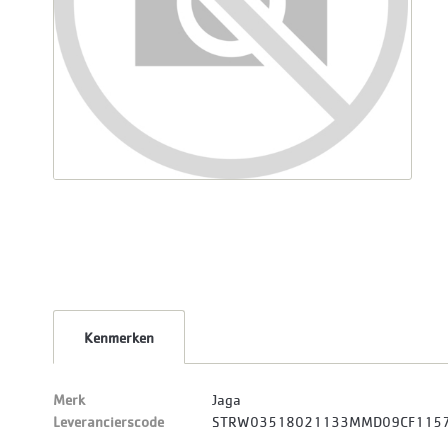
Kenmerken
Merk
Jaga
Leverancierscode
STRW03518021133MMD09CF115