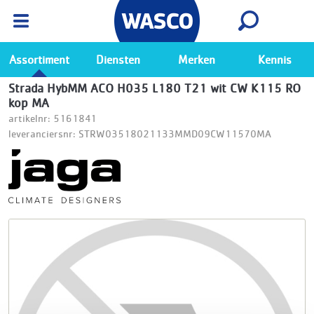
Wasco App
Bekijk
Ga naar de Wasco app
Assortiment
Diensten
Merken
Kennis
Strada HybMM ACO H035 L180 T21 wit CW K115 RO
kop MA
artikelnr: 5161841
leveranciersnr: STRW03518021133MMD09CW11570MA