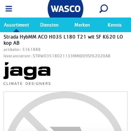
Wasco App
Bekijk
Ga naar de Wasco app
Assortiment
Diensten
Merken
Kennis
Strada HybMM ACO H035 L180 T21 wit SF K620 LO
kop AB
artikelnr: 5161888
leveranciersnr: STRW03518021133MMD09SF62020AB