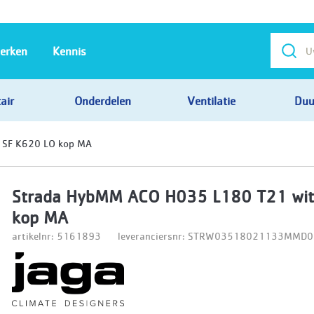
erken
Kennis
air
Onderdelen
Ventilatie
Duu
 SF K620 LO kop MA
Strada HybMM ACO H035 L180 T21 wit
kop MA
artikelnr: 5161893
leveranciersnr: STRW03518021133MMD