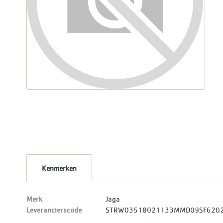
Kenmerken
Merk
Jaga
Leverancierscode
STRW03518021133MMD09SF620