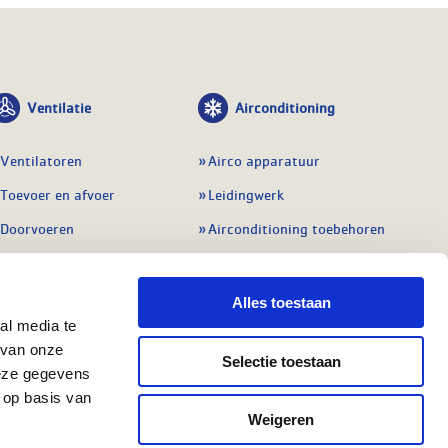
Ventilatie
Airconditioning
Ventilatoren
Airco apparatuur
Toevoer en afvoer
Leidingwerk
Doorvoeren
Airconditioning toebehoren
Balansventilatie WTW
Gereedschap en
meetapparatuur
Service & onderhoud
Alles toestaan
Service en onderhoud
al media te
Regelingen
 van onze
Regelapparatuur
Selectie toestaan
Alle ventilatie
deze gegevens
Alle koeling
 op basis van
Weigeren