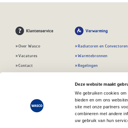
Klantenservice
Verwarming
Over Wasco
Radiatoren en Convectoren
Vacatures
Warmtebronnen
Contact
Regelingen
Wasco Nieuwsbrief
Vloerverwarming
Deze website maakt gebru
Vestigingen
Leidingwerk
We gebruiken cookies om c
Klant worden
Warmwatertoestellen
bieden en om ons websitev
Veelgestelde vragen
Alle verwarming
site met onze partners vo
combineren met andere inf
uw gebruik van hun servic