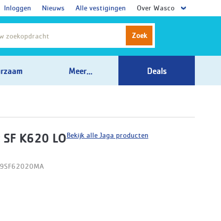
Inloggen
Nieuws
Alle vestigingen
Over Wasco
Zoek
rzaam
Meer...
Deals
Bekijk alle Jaga producten
 SF K620 LO
09SF62020MA