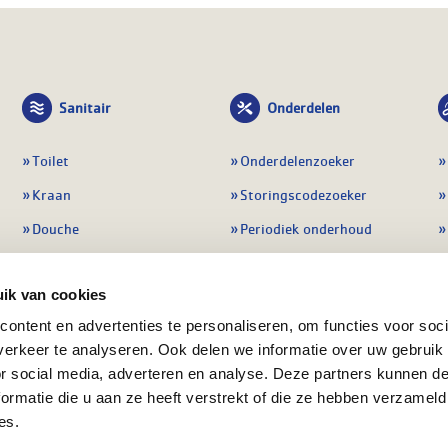
Sanitair
Onderdelen
Toilet
Onderdelenzoeker
Kraan
Storingscodezoeker
Douche
Periodiek onderhoud
Wastafel
Pompen
ik van cookies
Badmeubel
Regelapparatuur
ontent en advertenties te personaliseren, om functies voor soci
Afvoeren
Preventie & detectie
erkeer te analyseren. Ook delen we informatie over uw gebruik
Alle sanitair
Alle onderdelen
or social media, adverteren en analyse. Deze partners kunnen 
ormatie die u aan ze heeft verstrekt of die ze hebben verzameld
es.