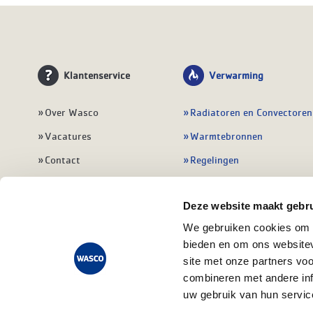
Klantenservice
Verwarming
Over Wasco
Radiatoren en Convectoren
Vacatures
Warmtebronnen
Contact
Regelingen
Wasco Nieuwsbrief
Vloerverwarming
Deze website maakt gebru
Vestigingen
Leidingwerk
We gebruiken cookies om c
Klant worden
Warmwatertoestellen
bieden en om ons websitev
Veelgestelde vragen
Alle verwarming
site met onze partners vo
combineren met andere inf
uw gebruik van hun servic