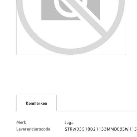
Kenmerken
Merk
Jaga
Leverancierscode
STRW03518021133MMD09SW11