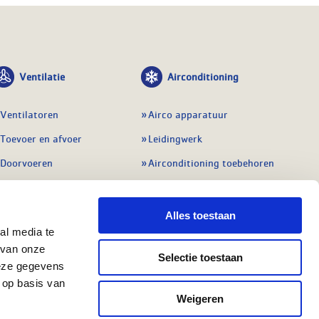
Ventilatie
Airconditioning
Ventilatoren
Airco apparatuur
Toevoer en afvoer
Leidingwerk
Doorvoeren
Airconditioning toebehoren
Balansventilatie WTW
Gereedschap en
meetapparatuur
Service & onderhoud
Alles toestaan
Service en onderhoud
al media te
Regelingen
 van onze
Regelapparatuur
Selectie toestaan
Alle ventilatie
deze gegevens
Alle koeling
 op basis van
Weigeren