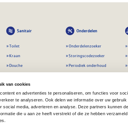
Sanitair
Onderdelen
Toilet
Onderdelenzoeker
Kraan
Storingscodezoeker
Douche
Periodiek onderhoud
Wastafel
Pompen
ik van cookies
Badmeubel
Regelapparatuur
ontent en advertenties te personaliseren, om functies voor soci
Afvoeren
Preventie & detectie
erkeer te analyseren. Ook delen we informatie over uw gebruik
Alle sanitair
Alle onderdelen
or social media, adverteren en analyse. Deze partners kunnen 
ormatie die u aan ze heeft verstrekt of die ze hebben verzameld
es.