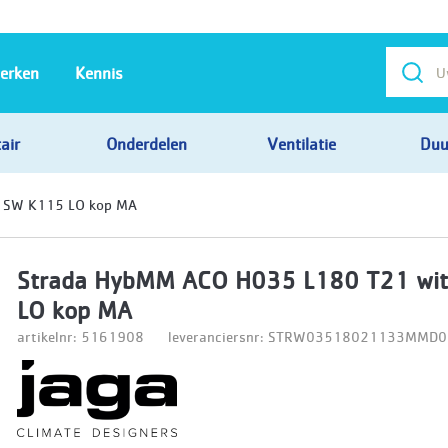
erken
Kennis
air
Onderdelen
Ventilatie
Duu
 SW K115 LO kop MA
Strada HybMM ACO H035 L180 T21 wi
LO kop MA
artikelnr: 5161908
leveranciersnr: STRW03518021133MM