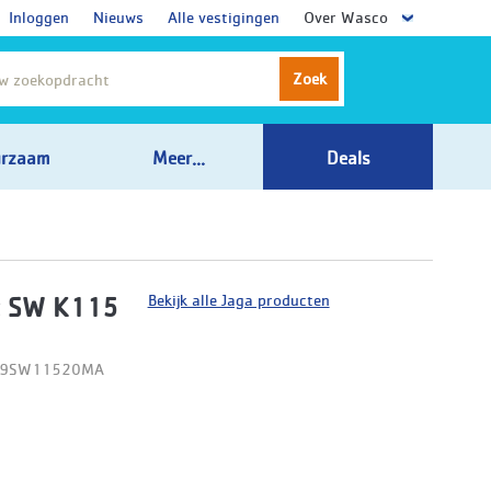
Inloggen
Nieuws
Alle vestigingen
Over Wasco
Zoek
rzaam
Meer...
Deals
Bekijk alle Jaga producten
t SW K115
D09SW11520MA