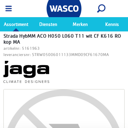
Wasco App
Bekijk
Ga naar de Wasco app
Assortiment
Diensten
Merken
Kennis
Strada HybMM ACO H050 L060 T11 wit CF K616 RO
kop MA
artikelnr: 5161963
leveranciersnr: STRW05006011133MMD09CF61670MA