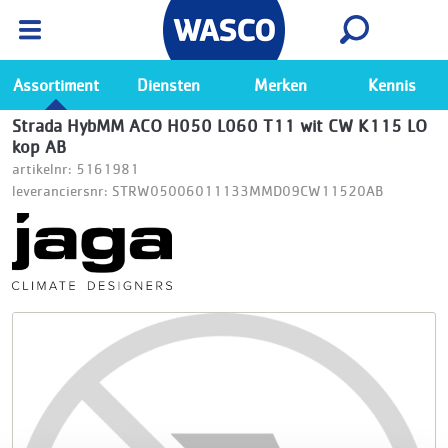
Wasco App
Bekijk
Ga naar de Wasco app
Assortiment
Diensten
Merken
Kennis
Strada HybMM ACO H050 L060 T11 wit CW K115 LO
kop AB
artikelnr: 5161981
leveranciersnr: STRW05006011133MMD09CW11520AB