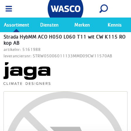
Wasco App
Bekijk
Ga naar de Wasco app
Assortiment
Diensten
Merken
Kennis
Strada HybMM ACO H050 L060 T11 wit CW K115 RO
kop AB
artikelnr: 5161988
leveranciersnr: STRW05006011133MMD09CW11570AB