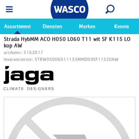
Wasco App
Bekijk
Ga naar de Wasco app
Assortiment
Diensten
Merken
Kennis
Strada HybMM ACO H050 L060 T11 wit SF K115 LO
kop AW
artikelnr: 5162017
leveranciersnr: STRW05006011133MMD09SF11520AW