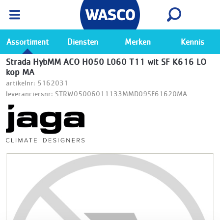
Wasco App
Bekijk
Ga naar de Wasco app
Assortiment
Diensten
Merken
Kennis
Strada HybMM ACO H050 L060 T11 wit SF K616 LO
kop MA
artikelnr: 5162031
leveranciersnr: STRW05006011133MMD09SF61620MA