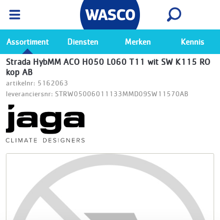
Wasco App
Bekijk
Ga naar de Wasco app
Assortiment
Diensten
Merken
Kennis
Strada HybMM ACO H050 L060 T11 wit SW K115 RO
kop AB
artikelnr: 5162063
leveranciersnr: STRW05006011133MMD09SW11570AB