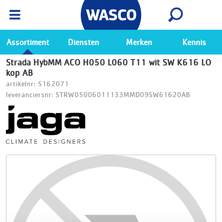
Wasco App
Bekijk
Ga naar de Wasco app
Assortiment
Diensten
Merken
Kennis
Strada HybMM ACO H050 L060 T11 wit SW K616 LO
kop AB
artikelnr: 5162071
leveranciersnr: STRW05006011133MMD09SW61620AB