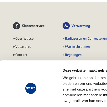
Klantenservice
Verwarming
Over Wasco
Radiatoren en Convectoren
Vacatures
Warmtebronnen
Contact
Regelingen
Wasco Nieuwsbrief
Vloerverwarming
Deze website maakt gebru
Vestigingen
Leidingwerk
We gebruiken cookies om c
Klant worden
Warmwatertoestellen
bieden en om ons websitev
Veelgestelde vragen
Alle verwarming
site met onze partners vo
combineren met andere inf
uw gebruik van hun servic