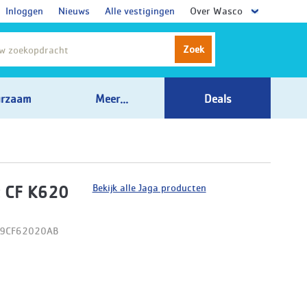
Inloggen
Nieuws
Alle vestigingen
Over Wasco
Zoek
rzaam
Meer...
Deals
Bekijk alle Jaga producten
 CF K620
09CF62020AB