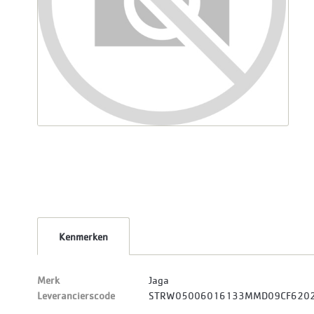
Kenmerken
Merk
Jaga
Leverancierscode
STRW05006016133MMD09CF620