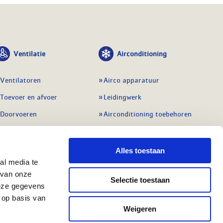
Ventilatie
Airconditioning
Ventilatoren
Airco apparatuur
Toevoer en afvoer
Leidingwerk
Doorvoeren
Airconditioning toebehoren
Balansventilatie WTW
Gereedschap en
meetapparatuur
Service & onderhoud
Alles toestaan
Service en onderhoud
al media te
Regelingen
 van onze
Regelapparatuur
Selectie toestaan
Alle ventilatie
deze gegevens
Alle koeling
 op basis van
Weigeren