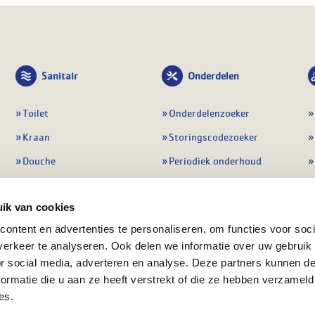
Sanitair
Onderdelen
Toilet
Onderdelenzoeker
Kraan
Storingscodezoeker
Douche
Periodiek onderhoud
Wastafel
Pompen
ik van cookies
Badmeubel
Regelapparatuur
ontent en advertenties te personaliseren, om functies voor soci
Afvoeren
Preventie & detectie
erkeer te analyseren. Ook delen we informatie over uw gebruik
Alle sanitair
Alle onderdelen
or social media, adverteren en analyse. Deze partners kunnen 
ormatie die u aan ze heeft verstrekt of die ze hebben verzameld
es.