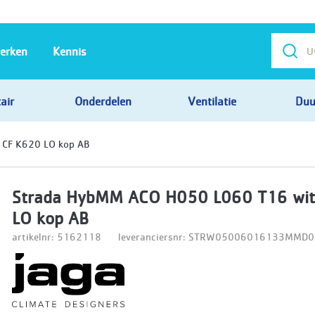
erken
Kennis
air
Onderdelen
Ventilatie
Duu
CF K620 LO kop AB
Strada HybMM ACO H050 L060 T16 wit
LO kop AB
artikelnr: 5162118
leveranciersnr: STRW05006016133MMD