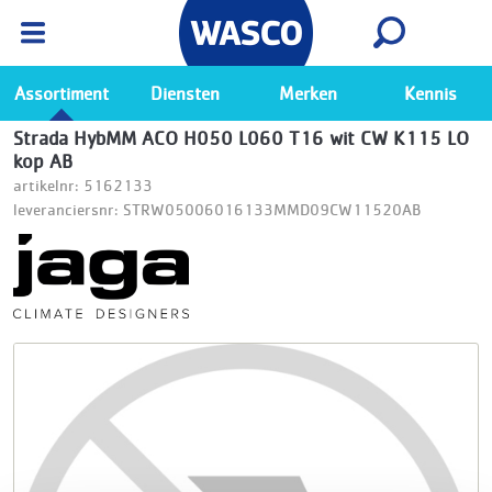
Wasco App
Bekijk
Ga naar de Wasco app
Assortiment
Diensten
Merken
Kennis
Strada HybMM ACO H050 L060 T16 wit CW K115 LO
kop AB
artikelnr: 5162133
leveranciersnr: STRW05006016133MMD09CW11520AB