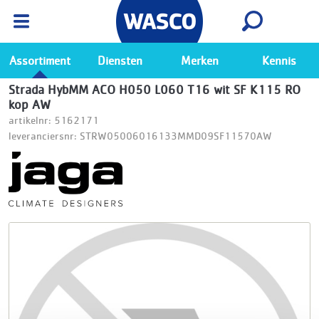
Wasco App
Bekijk
Ga naar de Wasco app
Assortiment
Diensten
Merken
Kennis
Strada HybMM ACO H050 L060 T16 wit SF K115 RO
kop AW
artikelnr: 5162171
leveranciersnr: STRW05006016133MMD09SF11570AW