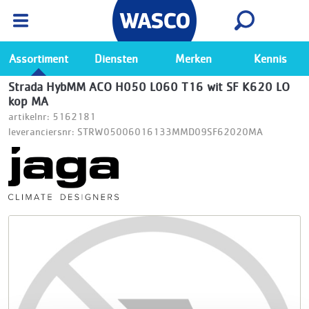
Wasco App
Bekijk
Ga naar de Wasco app
Assortiment
Diensten
Merken
Kennis
Strada HybMM ACO H050 L060 T16 wit SF K620 LO
kop MA
artikelnr: 5162181
leveranciersnr: STRW05006016133MMD09SF62020MA