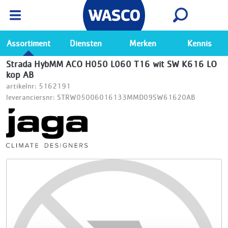
Wasco App
Bekijk
Ga naar de Wasco app
Assortiment
Diensten
Merken
Kennis
Strada HybMM ACO H050 L060 T16 wit SW K616 LO
kop AB
artikelnr: 5162191
leveranciersnr: STRW05006016133MMD09SW61620AB