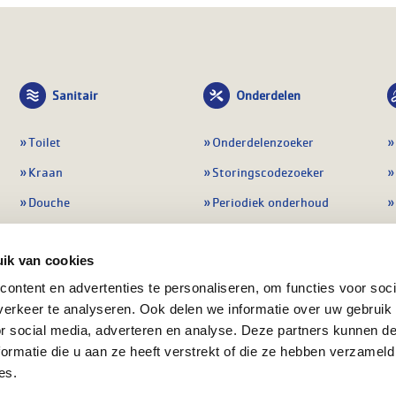
Sanitair
Onderdelen
Toilet
Onderdelenzoeker
Kraan
Storingscodezoeker
Douche
Periodiek onderhoud
Wastafel
Pompen
ik van cookies
Badmeubel
Regelapparatuur
ontent en advertenties te personaliseren, om functies voor soci
Afvoeren
Preventie & detectie
erkeer te analyseren. Ook delen we informatie over uw gebruik
Alle sanitair
Alle onderdelen
or social media, adverteren en analyse. Deze partners kunnen 
ormatie die u aan ze heeft verstrekt of die ze hebben verzameld
es.