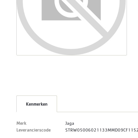
Kenmerken
Merk
Jaga
Leverancierscode
STRW05006021133MMD09CF115