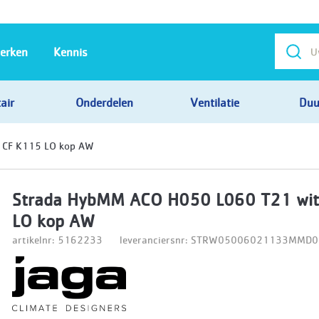
erken
Kennis
air
Onderdelen
Ventilatie
Duu
 CF K115 LO kop AW
Strada HybMM ACO H050 L060 T21 wit
LO kop AW
artikelnr: 5162233
leveranciersnr: STRW05006021133MMD