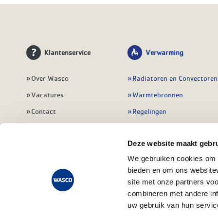
Klantenservice
Verwarming
Over Wasco
Radiatoren en Convectoren
Vacatures
Warmtebronnen
Contact
Regelingen
Wasco Nieuwsbrief
Vloerverwarming
Deze website maakt gebru
Vestigingen
Leidingwerk
We gebruiken cookies om c
Klant worden
Warmwatertoestellen
bieden en om ons websitev
Veelgestelde vragen
Alle verwarming
site met onze partners vo
combineren met andere inf
uw gebruik van hun servic