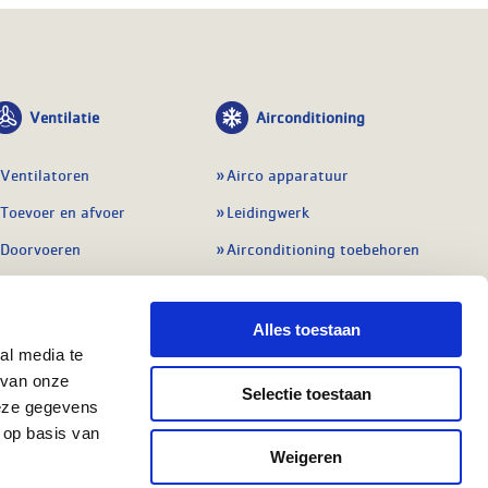
Ventilatie
Airconditioning
Ventilatoren
Airco apparatuur
Toevoer en afvoer
Leidingwerk
Doorvoeren
Airconditioning toebehoren
Balansventilatie WTW
Gereedschap en
meetapparatuur
Service & onderhoud
Alles toestaan
Service en onderhoud
al media te
Regelingen
 van onze
Regelapparatuur
Selectie toestaan
Alle ventilatie
deze gegevens
Alle koeling
 op basis van
Weigeren