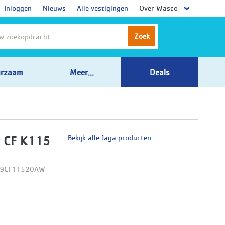
Inloggen
Nieuws
Alle vestigingen
Over Wasco
Zoek
rzaam
Meer...
Deals
Bekijk alle Jaga producten
 CF K115
09CF11520AW