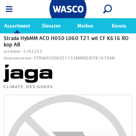
Wasco App
Bekijk
Ga naar de Wasco app
Assortiment
Diensten
Merken
Kennis
Strada HybMM ACO H050 L060 T21 wit CF K616 RO
kop AB
artikelnr: 5162253
leveranciersnr: STRW05006021133MMD09CF61670AB