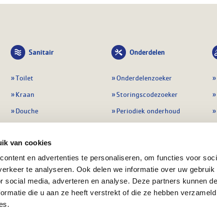
Sanitair
Onderdelen
Toilet
Onderdelenzoeker
Kraan
Storingscodezoeker
Douche
Periodiek onderhoud
Wastafel
Pompen
ik van cookies
Badmeubel
Regelapparatuur
ontent en advertenties te personaliseren, om functies voor soci
Afvoeren
Preventie & detectie
erkeer te analyseren. Ook delen we informatie over uw gebruik
Alle sanitair
Alle onderdelen
or social media, adverteren en analyse. Deze partners kunnen 
ormatie die u aan ze heeft verstrekt of die ze hebben verzameld
es.