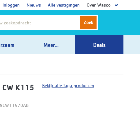
Inloggen
Nieuws
Alle vestigingen
Over Wasco
Zoek
rzaam
Meer...
Deals
Bekijk alle Jaga producten
t CW K115
D09CW11570AB