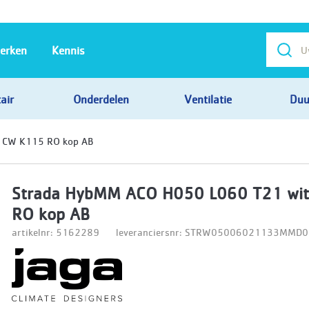
erken
Kennis
air
Onderdelen
Ventilatie
Duu
 CW K115 RO kop AB
Strada HybMM ACO H050 L060 T21 wi
RO kop AB
artikelnr: 5162289
leveranciersnr: STRW05006021133MM