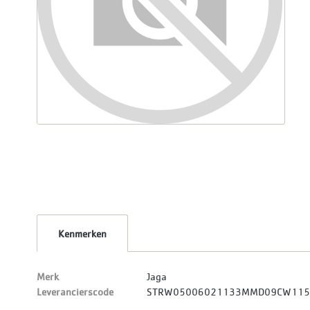
Kenmerken
Merk
Jaga
Leverancierscode
STRW05006021133MMD09CW115