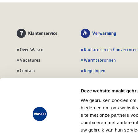
Klantenservice
Verwarming
Over Wasco
Radiatoren en Convectoren
Vacatures
Warmtebronnen
Contact
Regelingen
Wasco Nieuwsbrief
Vloerverwarming
Deze website maakt gebru
Vestigingen
Leidingwerk
We gebruiken cookies om c
Klant worden
Warmwatertoestellen
bieden en om ons websitev
Veelgestelde vragen
Alle verwarming
site met onze partners vo
combineren met andere inf
uw gebruik van hun servic