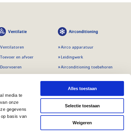
Ventilatie
Airconditioning
Ventilatoren
Airco apparatuur
Toevoer en afvoer
Leidingwerk
Doorvoeren
Airconditioning toebehoren
Balansventilatie WTW
Gereedschap en
meetapparatuur
Service & onderhoud
Alles toestaan
Service en onderhoud
al media te
Regelingen
 van onze
Regelapparatuur
Selectie toestaan
Alle ventilatie
deze gegevens
Alle koeling
 op basis van
Weigeren