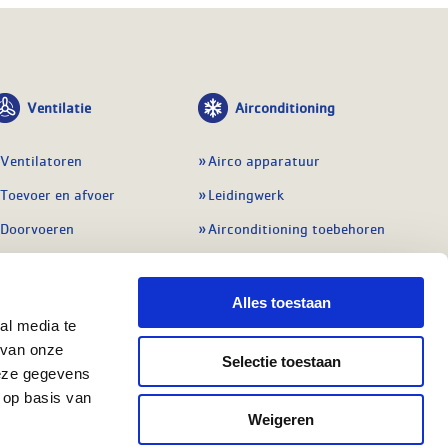
Ventilatie
Airconditioning
Ventilatoren
Airco apparatuur
Toevoer en afvoer
Leidingwerk
Doorvoeren
Airconditioning toebehoren
Balansventilatie WTW
Gereedschap en
meetapparatuur
Service & onderhoud
Alles toestaan
Service en onderhoud
al media te
Regelingen
 van onze
Regelapparatuur
Selectie toestaan
Alle ventilatie
deze gegevens
Alle koeling
 op basis van
Weigeren