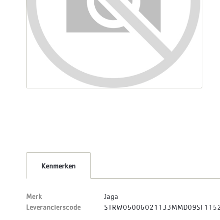
Kenmerken
Merk
Jaga
Leverancierscode
STRW05006021133MMD09SF115