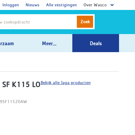
Inloggen
Nieuws
Alle vestigingen
Over Wasco
Zoek
rzaam
Meer...
Deals
Bekijk alle Jaga producten
 SF K115 LO
09SF11520AW