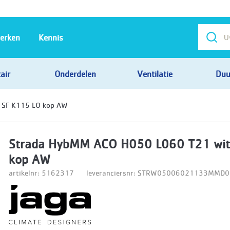
erken
Kennis
air
Onderdelen
Ventilatie
Duu
 SF K115 LO kop AW
Strada HybMM ACO H050 L060 T21 wit
kop AW
artikelnr: 5162317
leveranciersnr: STRW05006021133MMD