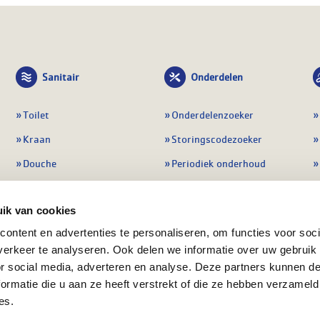
Sanitair
Onderdelen
Toilet
Onderdelenzoeker
Kraan
Storingscodezoeker
Douche
Periodiek onderhoud
Wastafel
Pompen
ik van cookies
Badmeubel
Regelapparatuur
ontent en advertenties te personaliseren, om functies voor soci
Afvoeren
Preventie & detectie
erkeer te analyseren. Ook delen we informatie over uw gebruik
Alle sanitair
Alle onderdelen
or social media, adverteren en analyse. Deze partners kunnen 
ormatie die u aan ze heeft verstrekt of die ze hebben verzameld
es.