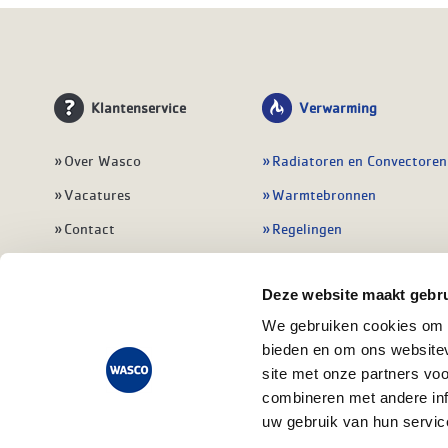
Klantenservice
Verwarming
Over Wasco
Radiatoren en Convectoren
Vacatures
Warmtebronnen
Contact
Regelingen
Wasco Nieuwsbrief
Vloerverwarming
Deze website maakt gebru
Vestigingen
Leidingwerk
We gebruiken cookies om c
Klant worden
Warmwatertoestellen
bieden en om ons websitev
Veelgestelde vragen
Alle verwarming
site met onze partners vo
combineren met andere inf
uw gebruik van hun servic